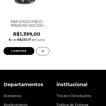
PAR DISCO FREIO
TRASEIRO SOLIDO
EVOQUE L538 FUSION
302MM 12/18 LR027123
R$1.399,00
KS7Z2C026B 08A54011
6
x de
R$233,17
sem juros
Departamentos
institucional
Acessorios
Trocas e Devoluções
Arrefecimento
Política de Entrega