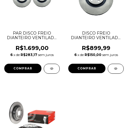
PAR DISCO FREIO
DISCO FREIO
DIANTEIRO VENTILADO
DIANTEIRO VENTILADO
DISCOVERY SPORT
DISCOVERY SPORT
EVOQUE JAGUAR E-
EVOQUE JAGUAR E-
R$1.699,00
R$899,99
PACE 325MM LR059122
PACE 325MM LR059122
6
x de
R$283,17
sem juros
6
x de
R$150,00
sem juros
J9C2136 108638
J9C2136