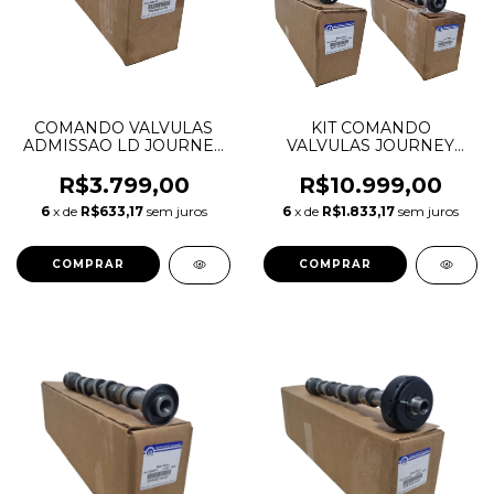
COMANDO VALVULAS
KIT COMANDO
ADMISSAO LD JOURNEY
VALVULAS JOURNEY
CHEROKEE DURANGO
CHEROKEE DURANGO
WRANGLER 3.6 V6
WRANGLER 3.6 V6
R$3.799,00
R$10.999,00
05184380AE 05184380AF
PENTASTAR 05184377AH
6
x de
R$633,17
sem juros
6
x de
R$1.833,17
sem juros
05184380AG
05184378AH 05184379AH
05184380AH
05184380AH