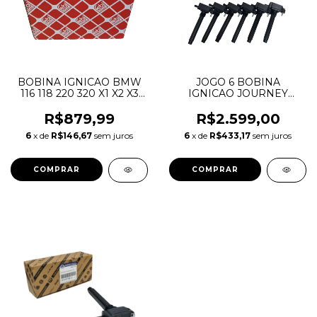
BOBINA IGNICAO BMW
JOGO 6 BOBINA
116 118 220 320 X1 X2 X3
IGNICAO JOURNEY
X4 X5 12138643360
GRAND CHEROKEE
12137619385 12138615991
DURANGO WRANGLER
R$879,99
R$2.599,00
12138647463 12138678438
MOPAR 3.6 V6
6
x de
R$146,67
sem juros
6
x de
R$433,17
sem juros
PENTASTAR 0221504032
05149168AH 05149168AJ