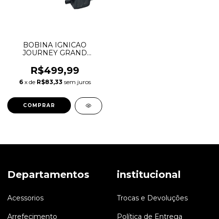
BOBINA IGNICAO
JOURNEY GRAND
CHEROKEE DURANGO
JOURNEY WRANGLER
R$499,99
MOPAR 3.6 V6
6
x de
R$83,33
sem juros
PENTASTAR 0221504032
05149168AH 05149168AJ
Departamentos
institucional
Acessorios
Trocas e Devoluções
Arrefecimento
Política de Entrega