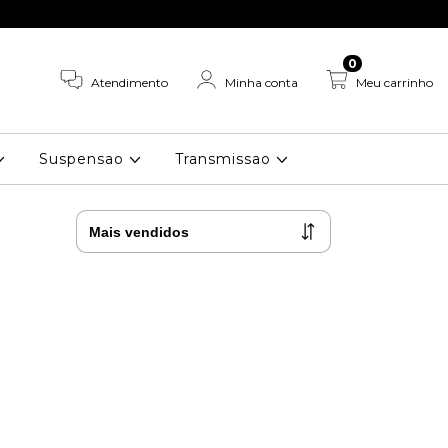
0
Atendimento
Minha conta
Meu carrinho
Suspensao
Transmissao