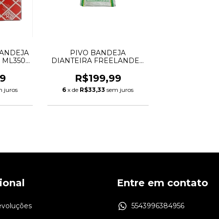
BANDEJA
PIVO BANDEJA
 ML350
DIANTEIRA FREELANDER
0113
2 L359 2006 A 2014
LR007205 LR007206
9
R$199,99
LR002624 LR002625
 juros
6
x de
R$33,33
sem juros
cional
Entre em contato
evoluções
5543996384956