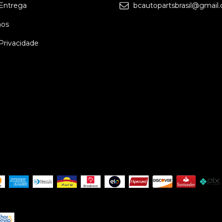
 Entrega
bcautopartsbrasil@gmail
os
 Privacidade