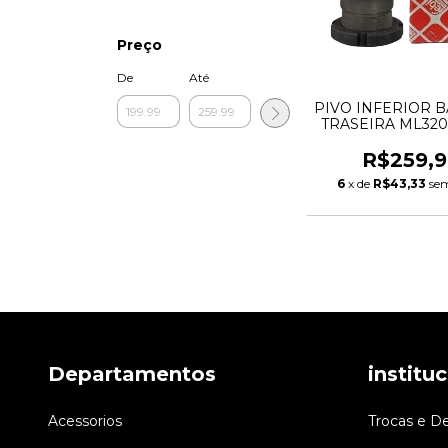
Preço
De
Até
PIVO INFERIOR 
TRASEIRA ML320
W163 A163350
R$259,9
6
x de
R$43,33
sem
Departamentos
institu
Acessorios
Trocas e D