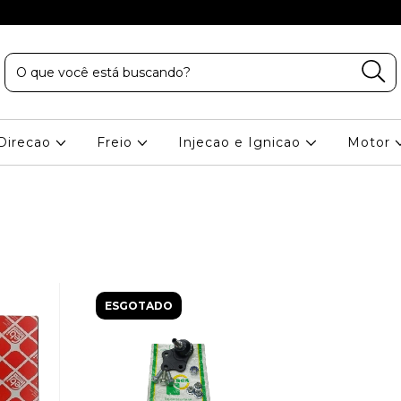
Direcao
Freio
Injecao e Ignicao
Motor
ESGOTADO