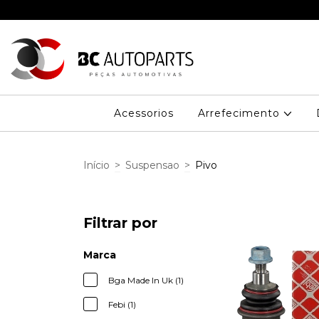
Acessorios
Arrefecimento
Início
>
Suspensao
>
Pivo
Filtrar por
Marca
Bga Made In Uk (1)
Febi (1)