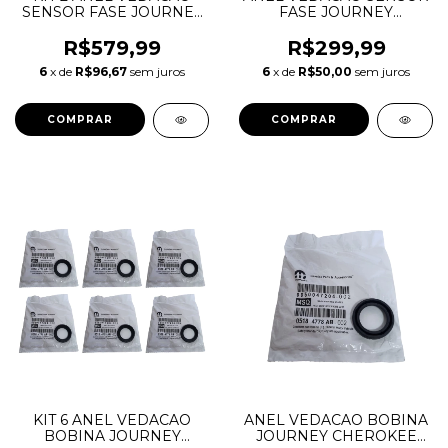
SENSOR FASE JOURNEY
FASE JOURNEY
CHEROKEE DURANGO
CHEROKEE DURANGO
WRANGLER 3.6 V6
WRANGLER 3.6 V6
R$579,99
R$299,99
PENTASTAR 5184772AB
PENTASTAR 5184772AB
6
x de
R$96,67
sem juros
6
x de
R$50,00
sem juros
05184772AB
05184772AB
KIT 6 ANEL VEDACAO
ANEL VEDACAO BOBINA
BOBINA JOURNEY
JOURNEY CHEROKEE