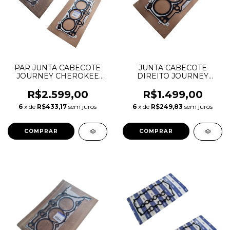
PAR JUNTA CABECOTE
JUNTA CABECOTE
JOURNEY CHEROKEE
DIREITO JOURNEY
DURANGO WRANGLER
CHEROKEE DURANGO
3.6 V6 PENTASTAR
WRANGLER 3.6 V6
R$2.599,00
R$1.499,00
05184455AJ 05184456AH
05184456AE 05184456AF
6
x de
R$433,17
sem juros
6
x de
R$249,83
sem juros
05184456AG 05184456AH
05184456AI