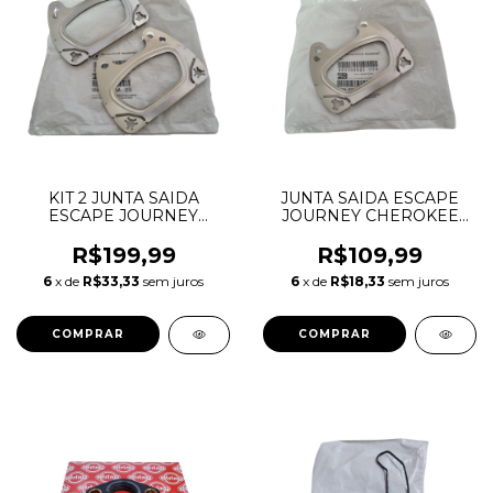
KIT 2 JUNTA SAIDA
JUNTA SAIDA ESCAPE
ESCAPE JOURNEY
JOURNEY CHEROKEE
CHEROKEE DURANGO
DURANGO MOPAR 3.6 V6
MOPAR 3.6 V6
PENTASTAR 05184214AD
R$199,99
R$109,99
PENTASTAR 05184214AD
05184214AE 68093232AA
6
x de
R$33,33
sem juros
6
x de
R$18,33
sem juros
05184214AE 68093232AA