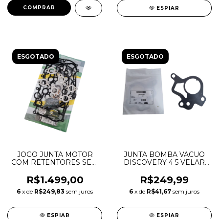
ESPIAR
ESGOTADO
ESGOTADO
JOGO JUNTA MOTOR
JUNTA BOMBA VACUO
COM RETENTORES SEM
DISCOVERY 4 5 VELAR
JUNTA CABECOTE LAND
RANGE ROVER LR013619
ROVER DISCOVERY 4
LR077841
R$1.499,00
R$249,99
RANGE ROVER SPORT
6
x de
R$249,83
sem juros
6
x de
R$41,67
sem juros
3.0 TDV6
ESPIAR
ESPIAR