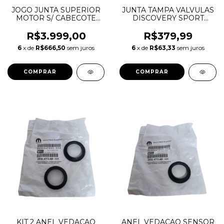
JOGO JUNTA SUPERIOR
JUNTA TAMPA VALVULAS
MOTOR S/ CABECOTE
DISCOVERY SPORT
DISCOVERY SPORT
EVOQUE JAGUAR F-
EVOQUE VELAR 2.0 16V
PACE 2.0 16V AJ200
R$3.999,00
R$379,99
AJ20D4 INGENIUM
INGENIUM DIESEL
6
x de
R$666,50
sem juros
6
x de
R$63,33
sem juros
DIESEL 149840 51101000
LR073784 JDE38499
JDE36962
KIT 2 ANEL VEDACAO
ANEL VEDACAO SENSOR