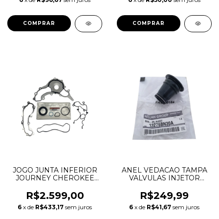
JDE27461 JDE38065
JDE27461 JDE38065
31316606 31460321
31316606 31460321
JOGO JUNTA INFERIOR
ANEL VEDACAO TAMPA
JOURNEY CHEROKEE
VALVULAS INJETOR
DURANGO WRANGLER
FRONTIER 2.5 16V
3.6 V6 PENTASTAR
13276BN300 13276BN30A
R$2.599,00
R$249,99
68078554AA 68078554AB
6
x de
R$433,17
sem juros
6
x de
R$41,67
sem juros
68078554AC 68078554AD