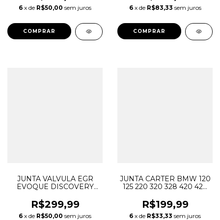
VM00A
05184321AE 68087340AA
6
x de
R$50,00
sem juros
6
x de
R$83,33
sem juros
JUNTA VALVULA EGR
JUNTA CARTER BMW 120
EVOQUE DISCOVERY
125 220 320 328 420 428
SPORT FREELANDER 2.2
520 X1 X3 X4 X5 2.0 N20
LR000998
11137627512
R$299,99
R$199,99
6
x de
R$50,00
sem juros
6
x de
R$33,33
sem juros