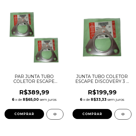
PAR JUNTA TUBO
JUNTA TUBO COLETOR
COLETOR ESCAPE
ESCAPE DISCOVERY 3 4
DISCOVERY 3 4 RANGE
RANGE ROVER SPORT
ROVER SPORT 2.7 TDV6
2.7 TDV6 1331259
R$389,99
R$199,99
1331259 4H2Q9450BB
4H2Q9450BB
6
x de
R$65,00
sem juros
6
x de
R$33,33
sem juros