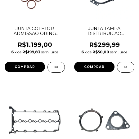
JUNTA COLETOR
JUNTA TAMPA
ADMISSAO ORING
DISTRIBUICAO
DISCOVERY SPORT
CORRENTE DISCOVERY
EVOQUE F-PACE 2.0
SPORT EVOQUE F-PACE
R$1.199,00
R$299,99
AJ200 INGENIUM
2.0 AJ200 INGENIUM
6
x de
R$199,83
sem juros
6
x de
R$50,00
sem juros
DIESEL LR074073
DIESEL LR073816
LR074070 LR139769
JDE36963 JDE38501
JDE38156