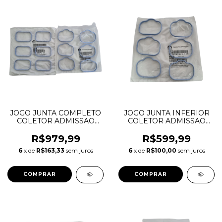
JOGO JUNTA COMPLETO
JOGO JUNTA INFERIOR
COLETOR ADMISSAO
COLETOR ADMISSAO
JOURNEY CHEROKEE
JOURNEY CHEROKEE
DURANGO MOPAR 3.6 V6
DURANGO 3.6 V6
R$979,99
R$599,99
PENTASTAR 05184331AC
PENTASTAR 05184331AC
6
x de
R$163,33
sem juros
6
x de
R$100,00
sem juros
05184562AC 68535427AA