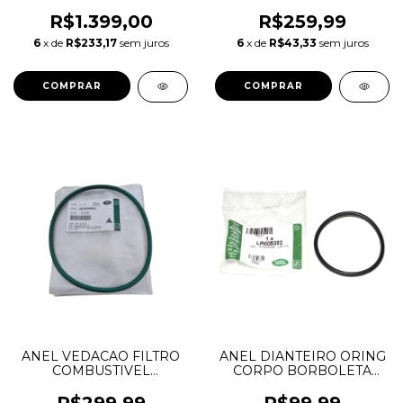
CHEROKEE DURANGO
DURANGO WRANGLER
WRANGLER 3.6 V6
3.6 V6 PENTASTAR
R$1.399,00
R$259,99
PENTASTAR 05184778AB
05184778AB 5184778AB
6
x de
R$233,17
sem juros
6
x de
R$43,33
sem juros
5184778AB
ANEL VEDACAO FILTRO
ANEL DIANTEIRO ORING
COMBUSTIVEL
CORPO BORBOLETA
DISCOVERY 3 4 RANGE
DISCOVERY LR008353
ROVER SPORT