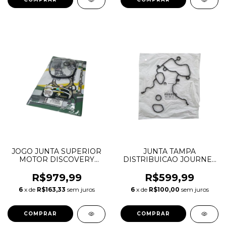
JOGO JUNTA SUPERIOR
JUNTA TAMPA
MOTOR DISCOVERY
DISTRIBUICAO JOURNEY
SPORT EVOQUE
GRAND CHEROKEE
FREELANDER 2 JAGUAR
DURANGO WRANGLER
R$979,99
R$599,99
F-PACE XE XJ 2.0 16V
MOPAR 3.6 V6
6
x de
R$163,33
sem juros
6
x de
R$100,00
sem juros
ECOBOOST 023629002
PENTASTAR
513330
68078604AA
68228480AA