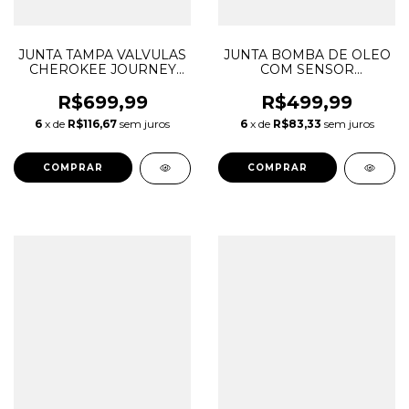
JUNTA TAMPA VALVULAS
JUNTA BOMBA DE OLEO
CHEROKEE JOURNEY
COM SENSOR
DURANGO WRANGLER
DISCOVERY 4 5 RANGE
3.6 V6 PENTASTAR
ROVER SPORT 3.0 TDV6
R$699,99
R$499,99
05184595AD 05184595AE
GEN 2 LR105987
6
x de
R$116,67
sem juros
6
x de
R$83,33
sem juros
05184596AD 05184596AE
FW936659AA