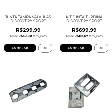
JUNTA TAMPA VALVULAS
KIT JUNTA TURBINA
DISCOVERY SPORT
DISCOVERY SPORT
EVOQUE JAGUAR F-
EVOQUE F-PACE 2.0 16V
PACE 2.0 AJ200
AJ200 INGENIUM
R$299,99
R$699,99
INGENIUM DIESEL
DIESEL LR073723
6
x de
R$50,00
sem juros
6
x de
R$116,67
sem juros
LR073784 JDE38499
LR079062 JDE36872
JDE36962 JDE38501
JDE37978