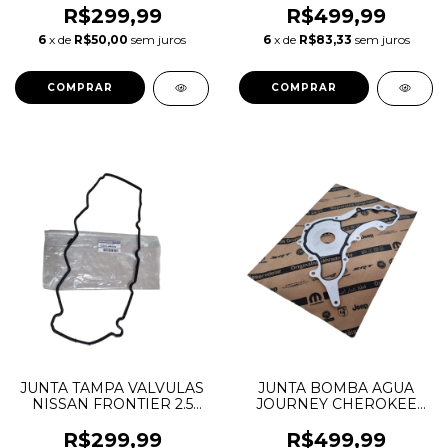
2016 13520-EB70A
11128655413
R$299,99
R$499,99
13520EB70A
6
x de
R$50,00
sem juros
6
x de
R$83,33
sem juros
JUNTA TAMPA VALVULAS
JUNTA BOMBA AGUA
NISSAN FRONTIER 2.5
JOURNEY CHEROKEE
16V 2008 A 2012
DURANGO WRANGLER
13270VM00A 13270-
3.6 V6 PENTASTAR
R$299,99
R$499,99