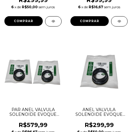
R$299,99
R$99,99
FREELANDER 2 EVOQUE
6
x de
R$50,00
sem juros
6
x de
R$16,67
sem juros
LR000966 LR117476
PAR ANEL VALVULA
ANEL VALVULA
SOLENOIDE EVOQUE
SOLENOIDE EVOQUE
FREELANDER
FREELANDER
DISCOVERY SPORT XC60
DISCOVERY SPORT XC60
R$579,99
R$299,99
LR070359 LR024972
LR070359 LR024972
6
x de
R$96,67
sem juros
6
x de
R$50,00
sem juros