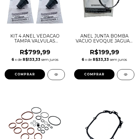
KIT 4 ANEL VEDACAO
ANEL JUNTA BOMBA
TAMPA VALVULAS
VACUO EVOQUE JAGUAR
INJETOR FRONTIER 2.5
VOLVO FUSION 2.0
16V 13276BN300
LR039593 C2D40544
R$799,99
R$199,99
13276BN30A
31375695 982400
6
x de
R$133,33
sem juros
6
x de
R$33,33
sem juros
BB5Z2A572B
BB5E2D224BB