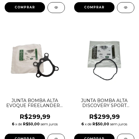
JUNTA BOMBA ALTA
JUNTA BOMBA ALTA
EVOQUE FREELANDER 2
DISCOVERY SPORT
VOLVO XC60 2.0 16V
EVOQUE FREELANDER
ECOBOOST LR025257
VOLVO XC60 2.0
R$299,99
R$299,99
XR858478 31316642
ECOBOOST LR034323
6
x de
R$50,00
sem juros
6
x de
R$50,00
sem juros
AG9G9A420BC METAL
CB5Z9276A JDE28259
9487462 BORRACHA