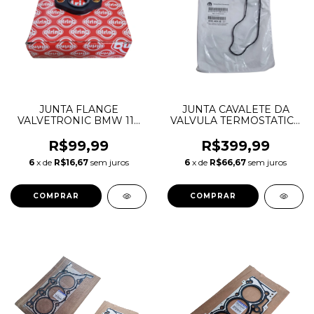
JUNTA FLANGE
JUNTA CAVALETE DA
VALVETRONIC BMW 116
VALVULA TERMOSTATICA
118 120 220 228 316 318
JOURNEY CHEROKEE
320 X1 X3 X4 X5 X6 Z4 N20
DURANGO WRANGLER
R$99,99
R$399,99
N46 N54 N55 11377502022
3.6 V6 PENTASTAR
6
x de
R$16,67
sem juros
6
x de
R$66,67
sem juros
05184454AD 05184454AE