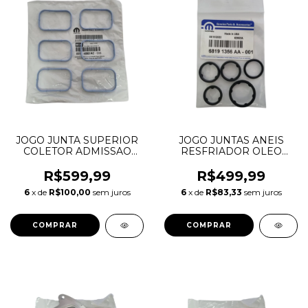
JOGO JUNTA SUPERIOR
JOGO JUNTAS ANEIS
COLETOR ADMISSAO
RESFRIADOR OLEO
JOURNEY CHEROKEE
JOURNEY CHEROKEE
DURANGO 3.6 V6
DURANGO MOPAR 3.6 V6
R$599,99
R$499,99
PENTASTAR 05184562AC
PENTASTAR 68191356AA
6
x de
R$100,00
sem juros
6
x de
R$83,33
sem juros
68191356AB