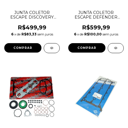
JUNTA COLETOR
JUNTA COLETOR
ESCAPE DISCOVERY
ESCAPE DEFENDER
SPORT EVOQUE F-PACE
DISCOVERY SPORT
2.0 16V AJ200 INGENIUM
RANGE ROVER EVOQUE
R$499,99
R$599,99
DIESEL LR073658
VELAR 2.0 16V GASOLINA
6
x de
R$83,33
sem juros
6
x de
R$100,00
sem juros
LR081625 JDE38416
INGENIUM LR091554
JDE38503
JDE38598