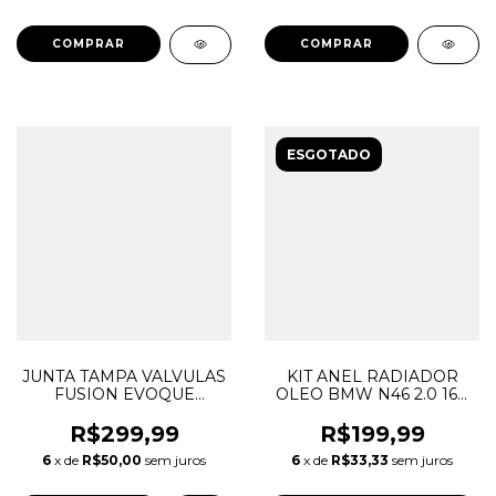
ESGOTADO
JUNTA TAMPA VALVULAS
KIT ANEL RADIADOR
FUSION EVOQUE
OLEO BMW N46 2.0 16V
FREELANDER 2
11427508970 11427508971
DISCOVERY SPORT
R$299,99
R$199,99
VOLVO XC60 2.0 16V
6
x de
R$50,00
sem juros
6
x de
R$33,33
sem juros
ECOBOOST BB5Z6584A
LR025664 JDE27464