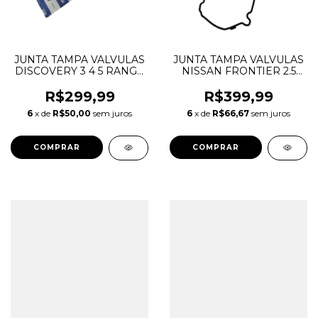
JUNTA TAMPA VALVULAS
JUNTA TAMPA VALVULAS
DISCOVERY 3 4 5 RANGE
NISSAN FRONTIER 2.5
ROVER SPORT JAGUAR
16V 2012 A 2016 190CV
2.7 3.0 V6 LR166341
132705X00A 132705X01A
R$299,99
R$399,99
LR029132 1367767
6
x de
R$50,00
sem juros
6
x de
R$66,67
sem juros
C2Z19938 JDE3880