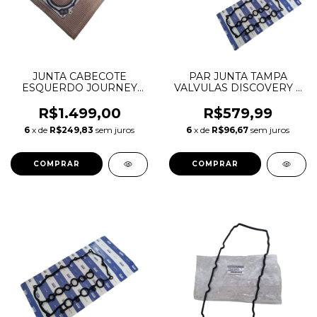
JUNTA CABECOTE
PAR JUNTA TAMPA
ESQUERDO JOURNEY
VALVULAS DISCOVERY 3
CHEROKEE DURANGO
4 5 RANGE ROVER
WRANGLER 3.6 V6
SPORT VELAR JAGUAR
R$1.499,00
R$579,99
05184455AF 05184455AG
2.7 3.0 TDV6 LR029132
6
x de
R$249,83
sem juros
6
x de
R$96,67
sem juros
05184455AH 05184455AI
1367767 C2Z19938
05184455AJ
JDE3880