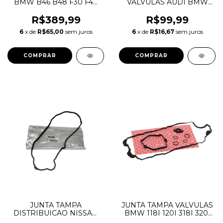
BMW B46 B48 F30 F48
VALVULAS AUDI BMW
G20 11128618519
MERCEDES VOLVO VW
OEM
R$389,99
R$99,99
6
x de
R$65,00
sem juros
6
x de
R$16,67
sem juros
JUNTA TAMPA
JUNTA TAMPA VALVULAS
DISTRIBUICAO NISSAN
BMW 118I 120I 318I 320I
FRONTIER 2.5 16V 2008 A
X1 X3 2.0 N46 11120035738