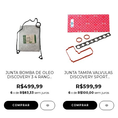
JUNTA BOMBA DE OLEO
JUNTA TAMPA VALVULAS
DISCOVERY 3 4 RANGE
DISCOVERY SPORT
ROVER SPORT 2.7 3.0
FREELANDER 2 EVOQUE
TDV6 1316139 JDE1786
JAGUAR XF 2.2 16V
R$499,99
R$599,99
4S7Q6659AD
DIESEL LR009411
6
x de
R$83,33
sem juros
6
x de
R$100,00
sem juros
LR009412 LR002834