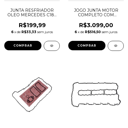
JUNTA RESFRIADOR
JOGO JUNTA MOTOR
OLEO MERCEDES C180
COMPLETO COM
C200 C250 1.8 16V M271
RETENTORES LAND
CGI A2711840280
ROVER DISCOVERY 4
R$199,99
R$3.099,00
RANGE ROVER SPORT
6
x de
R$33,33
sem juros
6
x de
R$516,50
sem juros
3.0 TDV6