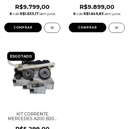
DURANGO MOPAR 3.6 V6
VELAR EVOQUE JAGUAR
PENTASTAR ZC90511S
2.0 INGENIUM DIESEL
R$9.799,00
R$9.899,00
5591457100
COM POLIA VARIAVEL
6
x de
R$1.633,17
sem juros
6
x de
R$1.649,83
sem juros
ESGOTADO
KIT CORRENTE
MERCEDES A200 B200
C180 CLA200 GLA200
M270 M274