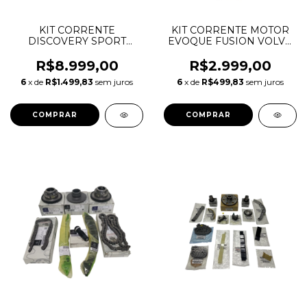
KIT CORRENTE
KIT CORRENTE MOTOR
DISCOVERY SPORT
EVOQUE FUSION VOLVO
VELAR EVOQUE JAGUAR
XC60 2.0 16V ECOBOOST
2.0 INGENIUM DIESEL
R$8.999,00
R$2.999,00
6
x de
R$1.499,83
sem juros
6
x de
R$499,83
sem juros