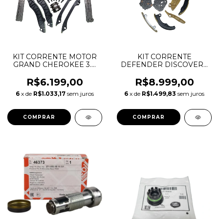
KIT CORRENTE MOTOR
KIT CORRENTE
GRAND CHEROKEE 3.0
DEFENDER DISCOVERY
V6 DIESEL 68147488AA
SPORT EVOQUE VELAR
68483379AA 68515619AA
2.0 INGENIUM
R$6.199,00
R$8.999,00
46328119 46328126
GASOLINA AJ200 AJ20P4
6
x de
R$1.033,17
sem juros
6
x de
R$1.499,83
sem juros
68147431AA 68147485AA