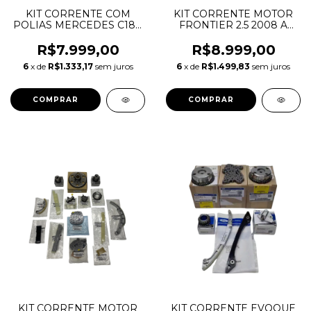
KIT CORRENTE COM
KIT CORRENTE MOTOR
POLIAS MERCEDES C180
FRONTIER 2.5 2008 A
C200 C250 1.8 W204
2012 EB70A
M271 CGI
R$7.999,00
R$8.999,00
6
x de
R$1.333,17
sem juros
6
x de
R$1.499,83
sem juros
KIT CORRENTE MOTOR
KIT CORRENTE EVOQUE