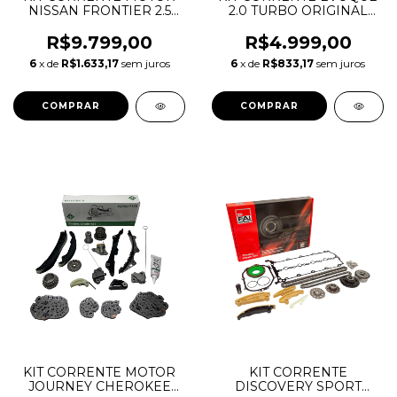
NISSAN FRONTIER 2.5
2.0 TURBO ORIGINAL
16V 2013 A 2016 5X00A
LAND ROVER
COMPLETO LR151515
R$9.799,00
R$4.999,00
LR095897 CJ5Z6256C
6
x de
R$1.633,17
sem juros
6
x de
R$833,17
sem juros
LR033733 CJ5Z6C525B
KIT CORRENTE MOTOR
KIT CORRENTE
JOURNEY CHEROKEE
DISCOVERY SPORT