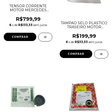
TENSOR CORRENTE
MOTOR MERCEDES
C180 C200 C250 W204
A2710500911
R$799,99
A0009976220
TAMPAO SELO PLASTICO
6
x de
R$133,33
sem juros
TRASEIRO MOTOR
EVOQUE DISCOVERY
SPORT 23M 2.0
R$199,99
GASOLINA INGENIUM
6
x de
R$33,33
sem juros
LR091801 LR135858
JDE38603 JDE40647