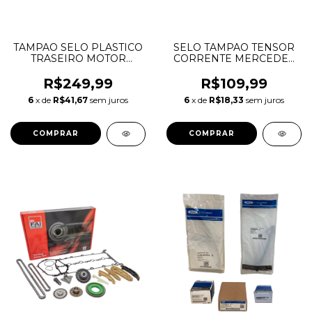
TAMPAO SELO PLASTICO
SELO TAMPAO TENSOR
TRASEIRO MOTOR
CORRENTE MERCEDES
EVOQUE DISCOVERY
C180 C200 C250 W203
SPORT 2.0 DIESEL
W204 W205
R$249,99
R$109,99
INGENIUM 32MM
A0009976220
6
x de
R$41,67
sem juros
6
x de
R$18,33
sem juros
LR073789 LR183648
0009976220 30MM
JDE36593 JDE36576